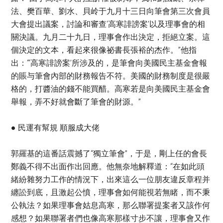
法、樊百華、劉水、貝岭于九月十三日向筆會第三次會員
大會提出議案，討論和審查‘高寒誹謗案’以及理事會的相
關決議。九月二十九日，理事會作出決定，拒絕立案。這
個決定的文本，看起來很像祕書長張裕的杰作。”他指
出：“‘高寒誹謗案’所涉及的，是筆會向美國民主基金會報
的賬与筆會內部的財務報告不符。美國的財務制度是很嚴
格的，打醬油的錢不能買醋。高寒若是向美國民主基金會
舉報，弄不好就會斷了筆會的財源。”
● 民運有幫規 順服成大佬
郭羅基的這番話震撼了“獨立筆會”，于是，剛上任的會長
鄭義不得不出面作出回應。他無奈地解釋道：“在如此頭
緒紛雜努力工作的情況下，出來這么一位朋友違反章程并
纏訟到底，且激起公憤，理事會如何能視若無睹，而不秉
公執法？如果理事會姑息高寒，那么聯署提案者又該作何
感想？如果聯署者們也像高寒那樣寸步不讓，理事會又作