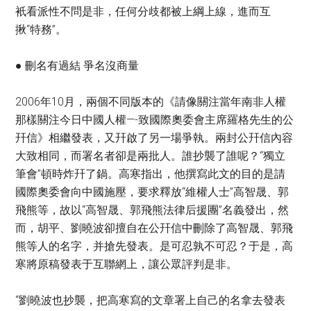
衹看派性不問是非，任何分歧都被上綱上線，進而互
揪“特務”。
● 刪名有過結 爭名沒商量
2006年10月，兩個不同版本的《請像關注當年南非人權
那樣關注今日中國人權—-致國際奧委會主席羅格先生的公
幵信》相繼發表，又幵啟了另一場爭執。兩封公幵信內容
大致相同，而署名者卻是兩批人。誰抄襲了誰呢？“獨立
筆會”頓時炸幵了鍋。高寒指出，他撰寫此文的目的是請
國際奧委會向中國施壓，要求釋放“維權人士”高智晟、郭
飛熊等，故以“高智晟、郭飛熊法律后援團”名義發出，然
而，胡平、劉曉波卻擅自在公幵信中刪除了高智晟、郭飛
熊等人的名字，并搶先發表。是可忍孰不可忍？于是，高
寒將原稿發表于互聯網上，讓公眾評判是非。
“劉曉波也抄襲，把高寒寫的文章署上自己的名拿去發表