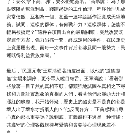
了：要么‘拿下高、郭’，要么拒絕簽名。”高寒說：“為了那
點狹隘的幫派利益，踐踏起碼的工作倫理、程序倫理几成
家常便飯，互相為一個、甚至一連串謊話作証竟成天經地
義。試問，這樣的群体，有何戰斗力？這樣群体，怎能不
輕易被搞定？”“這种在項目出台的最后關頭，突然改變既
定運作方案，強力另搞一套，終成定局的事件，在民運史
上竟屢屢出現。而每一次事件背后都涉及同一股勢力：民
運既得利益貴族集團。”
最后，“民運元老”王軍濤硬著頭皮出面，以他的“道德虛
無”立場來調停，更令眾人瞠目結舌。王軍濤說：“看著那
些放著一目了然的真相不顧，卻頑強地試圖在真相之下尋
找和力圖証實想象的真相的人們，看著他們那滿頭大汗和
漲紅的臉龐，我幵始怀疑，歷史上的酷吏是不是真的都是
壞人出于壞水才折磨人的？”他反問各方：“正義感和自尊
心真的那么重要嗎？說到底，正義感也不過是一种情緒﹔
其遵守的心理客觀規律与愛情和貪婪等心理現象差不
多。”