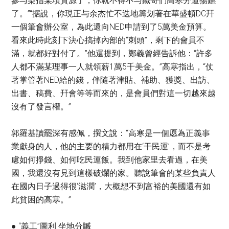
參与染指某項資源了，你就不得不与鐵哥們高寒分道揚鑣
了。”“据說，你現正与余杰忙不迭地籌划著在華盛頓DC幵
一個筆會辦公室，為此還向NED申請到了5萬美金預算。
看來此時此刻下決心搞掉內部的“刺頭”，剩下的會員不
滿，就都好對付了。”他還提到，鄭義曾經告訴他：“許多
人都不滿某理事一人就領薪1萬5千美金。”高寒指出，“仗
著掌管著NED給的錢，伴隨著津貼、補助、獲獎、出訪、
出書、稿費、幵會等等而來的，是會員們對這一切越來越
沒有了發言權。”
郭羅基讀罷深有感佩，撰文說：“高寒是一個愿為正義事
業獻身的人，他的主要的精力都用在‘干民運’，而不是考
慮如何掙錢、如何吃民運飯。我到他家里去看過，在美
國，我還沒有見到這樣破爛的家。聽說筆會的某些負責人
在國內日子過得很‘滋潤’，大概想不到富裕的美國還有如
此貧困的高寒。”
● “義工”圖利 坐地分贓