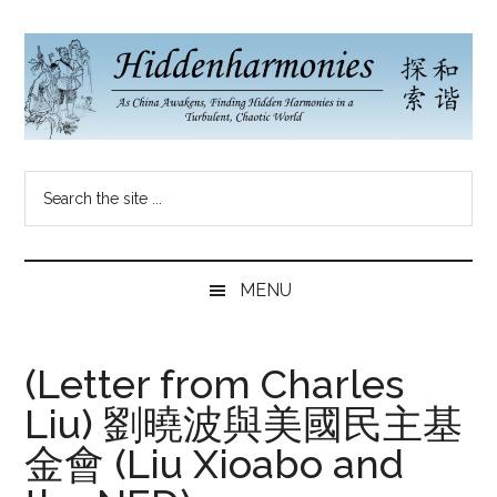
Skip
Skip
Skip
to
to
to
main
secondary
primary
content
menu
sidebar
Hidden
As
Search
China
Harmonies
the
Re-
site
Awakens,
China
...
Finding
MENU
New
Blog
Harmonies
in
(Letter from Charles
a
Liu) 劉曉波與美國民主基
Brave
New
金會 (Liu Xioabo and
World...