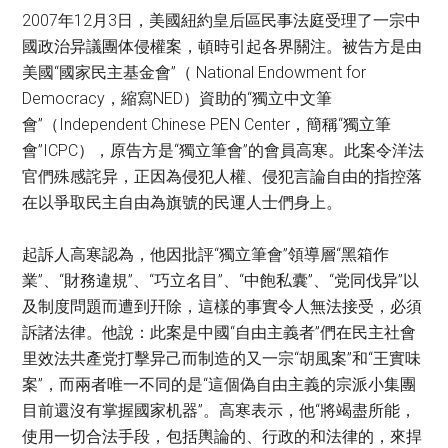
2007年12月3日，美國紐約皇后區民事法庭受理了一宗中
國政治异議團体侵權案，頓時引起各界關注。被告方是由
美國“國家民主基金會”（ National Endowment for
Democracy，縮寫NED）資助的“獨立中文筆
會”（Independent Chinese PEN Center，簡稱“獨立筆
會”ICPC），原告方是“獨立筆會”的會員高寒。此案令洋法
官們殊感詫异，正因為侵犯人權、侵犯言論自由的指控落
在以爭取民主自由為旗號的民運人士們身上。
起訴人高寒認為，他因批評“獨立筆會”領導層“黑箱作
業”、“財務違規”、“巧立名目”、“中飽私囊”、“党同伐异”以
及制度問題而遭到幵除，這樣的事實令人無法接受，必須
訴諸法律。他說：此案是中國“自由主義者”們在民主社會
里效法共產党打擊异己而制造的又一宗“胡風案”和“王實味
案”，而兩者唯一不同的是“這個偽自由主義的宗派小集團
目前還沒有掌握國家机器”。高寒表示，他“將竭盡所能，
使用一切合法手段，包括輿論的、行政的和法律的，來捍