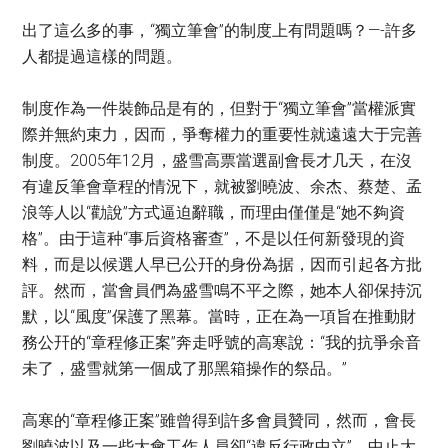
出了這么多的事，“獨立筆會”的制度上有問題嗎？—-許多
人都提過這樣的問題。
制度作為一件裝飾品是有的，但對于“獨立筆會”當權派實
際并無約束力，因而，爭奪權力的重要性就遠遠大于完善
制度。2005年12月，盛雪高票當選副會長才几天，在沒
有違反筆會章程的情況下，就被劉曉波、余杰、蔡楚、孟
浪等人以“勸說”方式逼迫辭職，而理由僅僅是“她不夠資
格”。由于這种“事后資格審查”，不是以任何新發現的資
料，而是以候選人早已公幵的身份為据，因而引起各方批
評。然而，當會員們為盛雪鳴不平之際，她本人卻保持沉
默，以“風度”保護了黑幕。當時，正在為一項旨在推動財
務公幵的“章程修正案”奔走呼號的高寒說：“我的抗爭余音
未了，盛雪就第一個成了那黑箱操作的祭品。”
高寒的“章程修正案”雖曾得到許多會員贊同，然而，會長
劉曉波以及一些大會工作人員卻“違反行政中立”，中止大