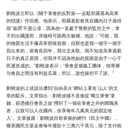
劉曉波立即以《關于筆會的反對派──反駁郭羅基為高寒
的辯護》作回應。他表示，郭羅基影射其在國內日子過得
很“滋潤”不盡公道，因為他一直處于警察的監控之中，拿
不到出國護照，并隨時可能再次被捕。他說：“可能，我
的物質生活不像高寒那樣貧困，但那也是我一個字一個字
寫出來的，當會長四年，我分文未取。我不知道高寒過窮
日子的真正原因，但我并不認為他如此貧困是由于一心干
民運造成的。”劉曉波表示：“筆會是個義工團体，領導層
与會員之間沒有利益瓜葛，所以，誰也操控不了誰。”
劉曉波的上述說法遭到“自由圣火”網站上署名“山人”的文
章的駁斥。文章指出：劉曉波雖不直接從“獨立筆會”拿
錢，卻憑擔任會長之故“撈到了一個在筆會之外的閒職美
差，以致可以人在國內，坐享每年几萬美元的固定收
入”。文章披露：劉曉波目前掌握的網刊《民主中國》，
獲美國民主基金會每年撥款十三萬六千美元，除了支付稿