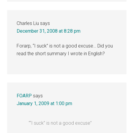
Charles Liu
says
December 31, 2008 at 8:28 pm
Forarp, “I suck” is not a good excuse… Did you
read the short summary I wrote in English?
FOARP
says
January 1, 2009 at 1:00 pm
““I suck” is not a good excuse”