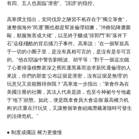
有四、五人也面臨“泄密”、“誹謗”的指控。
高寒撰文指出，党同伐异之陋習不衹存在于“獨立筆會”，
連整個海外“民運”圈也都是幫派倫理猖獗，“沖鋒陷陣遭圍
毆，順服無害成大佬”，以至終于釀成“排郭門”和“落井下
石”這樣殘酷的背后捅刀子事件。高寒說：“在一個幫規高
于一切的小圈子里，是沒有真相可言的，是沒有是非可言
的。”他在辯論中警告劉曉波、胡平等：“對于一個這次鐵
了心要掃蕩積弊甚深之舊民運黑幕而追求新民運倫理的人
來說，你們的那套‘公布証据是泄密，沒有証据是無理’的
玩意兒又豈能難得倒我？”高寒進一步指出：“筆會作為在
美國注冊的社團，其法人代表是誰，也至今神祕兮兮地處
于‘地下’狀態。如此，便是既拿會員大會這個‘最高權力机
构’的庄重在幵玩笑，又讓整個筆會組織潛藏著隨時可發生
的法律危机。”
● 制度成擺設 權力更傲慢