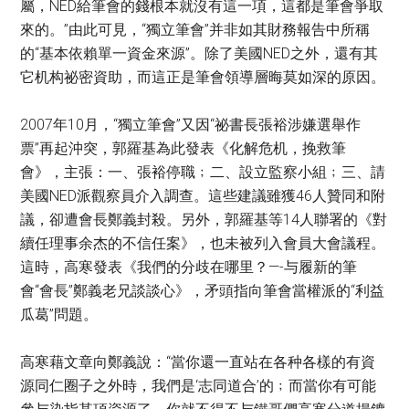
屬，NED給筆會的錢根本就沒有這一項，這都是筆會爭取
來的。”由此可見，“獨立筆會”并非如其財務報告中所稱
的“基本依賴單一資金來源”。除了美國NED之外，還有其
它机构祕密資助，而這正是筆會領導層晦莫如深的原因。
2007年10月，“獨立筆會”又因“祕書長張裕涉嫌選舉作
票”再起沖突，郭羅基為此發表《化解危机，挽救筆
會》，主張：一、張裕停職﹔二、設立監察小組﹔三、請
美國NED派觀察員介入調查。這些建議雖獲46人贊同和附
議，卻遭會長鄭義封殺。另外，郭羅基等14人聯署的《對
續任理事余杰的不信任案》，也未被列入會員大會議程。
這時，高寒發表《我們的分歧在哪里？—-与履新的筆
會“會長”鄭義老兄談談心》，矛頭指向筆會當權派的“利益
瓜葛”問題。
高寒藉文章向鄭義說：“當你還一直站在各种各樣的有資
源同仁圈子之外時，我們是‘志同道合’的﹔而當你有可能