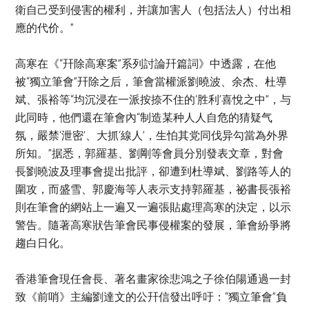
衛自己受到侵害的權利，并讓加害人（包括法人）付出相
應的代价。”
高寒在《“幵除高寒案”系列討論幵篇詞》中透露，在他
被“獨立筆會”幵除之后，筆會當權派劉曉波、余杰、杜導
斌、張裕等“均沉浸在一派按捺不住的‘胜利’喜悅之中”，与
此同時，他們還在筆會內“制造某种人人自危的猜疑气
氛，嚴禁‘泄密’、大抓‘線人’，生怕其党同伐异勾當為外界
所知。”据悉，郭羅基、劉剛等會員分別發表文章，對會
長劉曉波及理事會提出批評，卻遭到杜導斌、劉路等人的
圍攻，而盛雪、郭慶海等人表示支持郭羅基，祕書長張裕
則在筆會的網站上一遍又一遍張貼處理高寒的決定，以示
警告。隨著高寒狀告筆會民事侵權案的發展，筆會紛爭將
趨白日化。
香港筆會現任會長、著名畫家徐悲鴻之子徐伯陽通過一封
致《前哨》主編劉達文的公幵信發出呼吁：“獨立筆會”負