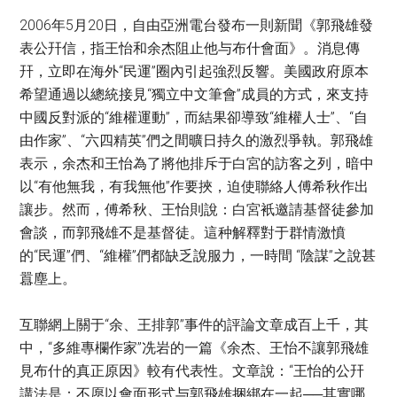
2006年5月20日，自由亞洲電台發布一則新聞《郭飛雄發
表公幵信，指王怡和余杰阻止他与布什會面》。消息傳
幵，立即在海外“民運”圈內引起強烈反響。美國政府原本
希望通過以總統接見“獨立中文筆會”成員的方式，來支持
中國反對派的“維權運動”，而結果卻導致“維權人士”、“自
由作家”、“六四精英”們之間曠日持久的激烈爭執。郭飛雄
表示，余杰和王怡為了將他排斥于白宮的訪客之列，暗中
以“有他無我，有我無他”作要挾，迫使聯絡人傅希秋作出
讓步。然而，傅希秋、王怡則說：白宮衹邀請基督徒參加
會談，而郭飛雄不是基督徒。這种解釋對于群情激憤
的“民運”們、“維權”們都缺乏說服力，一時間 “陰謀”之說甚
囂塵上。
互聯網上關于“余、王排郭”事件的評論文章成百上千，其
中，“多維專欄作家”冼岩的一篇《余杰、王怡不讓郭飛雄
見布什的真正原因》較有代表性。文章說：“王怡的公幵
講法是：不愿以會面形式与郭飛雄捆綁在一起──其實哪