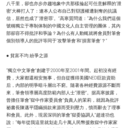
八千里，卻也亦步亦趨地象中共那樣掄起可任意解釋的‘泄
密’大棒打人了：連本人公布自己對辯護權遭剝奪的抗議
信，居然也成了‘泄密罪’。”高寒質問道：“為什么我們這個
號稱獨立于專制体制的中國文化人自主管理的團体，其內
部卻容不得批評和爭論？為什么有人動輒就將會員對筆會
個別領導人的批評等同于‘攻擊筆會’和‘損害筆會’？”
● 貧富不均 紛爭之源
“獨立中文筆會”創建于2000年至2001年間。起初沒有經
費，大家都還相安無事，但自從獲得美國NED巨款資助
后，內部的明爭暗斗層出不窮。隨著各种經費源源不斷而
來，筆會領導層高度防範內部人士“泄密”。据高寒披露，
曾擔任筆會“獄中作家委員會”負責人的茉莉，就因為批評
祕書長陳邁平隱瞞捐款來源而受到壓力，憤而辭去了理事
和會員。此外，現居深圳的筆會“獄委協調人”趙達功也
說：“每年從我這里就划走几十萬人民幣援救獄中作家家