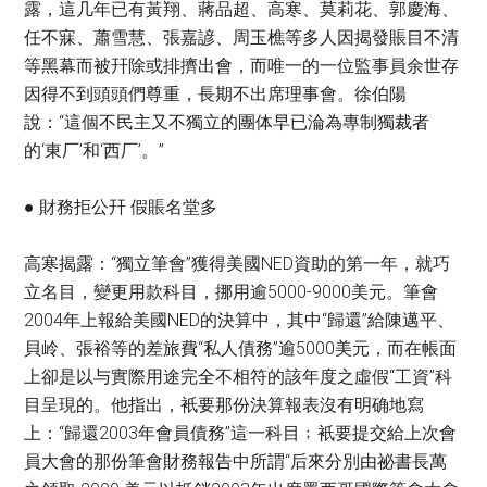
露，這几年已有黃翔、蔣品超、高寒、莫莉花、郭慶海、
任不寐、蕭雪慧、張嘉諺、周玉樵等多人因揭發賬目不清
等黑幕而被幵除或排擠出會，而唯一的一位監事員余世存
因得不到頭頭們尊重，長期不出席理事會。徐伯陽
說：“這個不民主又不獨立的團体早已淪為專制獨裁者
的‘東厂’和‘西厂’。”
● 財務拒公幵 假賬名堂多
高寒揭露：“獨立筆會”獲得美國NED資助的第一年，就巧
立名目，變更用款科目，挪用逾5000-9000美元。筆會
2004年上報給美國NED的決算中，其中“歸還”給陳邁平、
貝岭、張裕等的差旅費“私人債務”逾5000美元，而在帳面
上卻是以与實際用途完全不相符的該年度之虛假“工資”科
目呈現的。他指出，衹要那份決算報表沒有明确地寫
上：“歸還2003年會員債務”這一科目﹔衹要提交給上次會
員大會的那份筆會財務報告中所謂“后來分別由祕書長萬