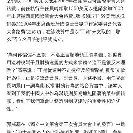
之領取 2000 美元以抵銷2003年出席墨西哥國際筆會大會
路費，前任執行主任貝岭領取1350美元以抵銷參加2003
年出席墨西哥國際筆會大會路費…張裕領取1159美元以抵
銷參加2004年出席西班牙國際筆會獄中作家委員會代表
大會路費”之款項，在該決算中是以“工資”來支取的，那
么“巧立名目”的批評就成立。
“為何你偏偏不直接、不名正言順地領工資拿錢，卻偏要
用這种繞彎子且財務違規的方式來拿錢？這不是很反常理
嗎？”高寒說：“正是從這种不走捷徑反繞彎路的‘反常’支款
行為中，正是從筆會會長、副會長、財務祕書、兩任祕書
長均眾口一詞為此‘反常’財務行為的站台背書中，讓本人
看到了我們中國人中作為潛規則所暢通無阻著的某些個貓
膩，看到了我們筆會財務透明制度建設的重要性和迫切
性。”
郭羅基在《獨立中文筆會第三次會員大會上的發言》中透
露：“由于高寒本人的上訴權被剝奪，我和劉國凱、余樟