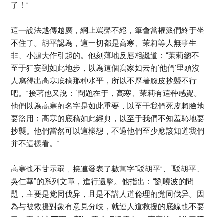
了！”
這一說法越傳越廣，網上罵聲不絕，筆會當權派們終于坐
不住了。胡平認為，這一切都是高寒、茉莉等人無事生
非、小題大作引起的。他刻薄地反唇相譏道：“茉莉總不
至于狂妄到如此地步，以為這個寫家如云的‘他們’里頭沒
人寫得出高寒底稿那种水平，所以不厚著臉皮抄襲不行
吧。”接著他又說：“問題在于，高寒、茉莉有這种感覺。
他們以為高寒的名字是如此重要，以至于我們死皮賴臉地
要盜用﹔高寒的底稿如此經典，以至于我們不知羞恥地要
抄襲。他們當然可以這樣想，不過他們至少應該知道我們
并不這樣看。”
高寒也不甘示弱，接連發表了數萬字“駁胡平”、“駁胡平、
吳仁華”的系列文章，進行還擊。他指出：“劉曉波的問
題，主要是党同伐异，且是不講人道倫理的党同伐异。因
為与被救援對象有意見分歧，就連人道救援的底線也不要