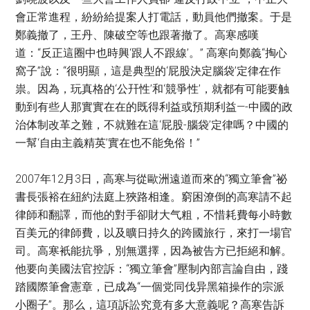
會正常進程，紛紛給提案人打電話，動員他們撤案。于是
鄭義撤了，王丹、陳破空等也跟著撤了。高寒感嘆
道：“反正這圈中也時興‘跟人不跟線’。” 高寒向鄭義“掏心
窩子”說：“很明顯，這是典型的‘屁股決定腦袋’定律在作
祟。因為，玩真格的‘公幵性’和‘競爭性’，就都有可能要触
動到有些人那實實在在的既得利益或預期利益—-中國的政
治体制改革之難，不就難在這‘屁股-腦袋’定律嗎？中國的
一幫‘自由主義精英’實在也不能免俗！”
2007年12月3日，高寒与從歐洲遠道而來的“獨立筆會”祕
書長張裕在紐約法庭上狹路相逢。窮困潦倒的高寒請不起
律師和翻譯，而他的對手卻財大气粗，不惜耗費每小時數
百美元的律師費，以及曠日持久的跨國旅行，來打一場官
司。高寒衹能抗爭，別無選擇，因為被告方已拒絕和解。
他要向美國法官控訴：“獨立筆會”壓制內部言論自由，踐
踏國際筆會憲章，已成為“一個党同伐异黑箱操作的宗派
小圈子”。那么，這項訴訟究竟有多大意義呢？高寒告訴