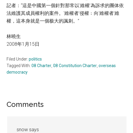
記者：“這是中國第一個針對那常以‘維權’為訴求的團体依
法維護其成員權利的案件。‘維權者’侵權﹔向‘維權者’維
權，這本身就是一個极大的諷刺。”
林曉生
2008年1月15日
Filed Under:
politics
Tagged With:
08 Charter
,
08 Constitution Charter
,
overseas
democracy
Reader
Comments
Interactions
snow
says