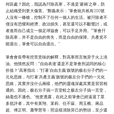
何區處？因此，我認為幵除高寒，不過是‘避禍’之舉，防
止組織受到更大傷害。”鄭義表示：“筆會統共衹有200號
人沒有一條槍，控制不了任何一個人的生活。被幵除者不
僅沒有恐懼和經濟、政治損失，甚至還可以不斷聲討，或
者進而自己成立一個足球協會，可以手足并用。”“筆會幵
除高寒，并不是自由的喪失，而是自由的保障。共產党不
能退出，筆會可以自由退出。”
筆會會長帶有挖苦意味的解釋，對高寒而言無异于火上澆
油。他憤然反問：“‘自由表達’還是不是筆會所認同的核心
价值？”高寒指出：“打著‘自由主義’旗號的极右分子們的一
元化思維，与打著‘共產主義’旗號的极左分子們的一元化
思維，其實并沒什么兩樣，他們的靈魂深處其實是習習相
通的。因此，极右分子搞一言堂較之极左分子搞一言堂，
絲毫也不遜色。”他更透露，在此之前筆會已經逼退了眾
多批評者，其中有黃翔、茉莉、任不寐、周玉樵、蔣品
超、傅正明、蕭學慧等﹔照這樣清除异己的勢頭，至少還