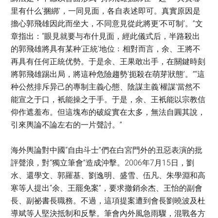
里有什么‘捆綁’，一同見面，各自表述即可。真實原因是
擔心郭飛雄因此而坐大，不同意見從此將更‘不可制’。”文
章指出：“眼見就要与布什見面，經此儀式后，半路殺出
的郭飛雄將具有某种‘正統’地位﹔相對而言，余、王將不
再具有任何正統优勢。于是余、王果敢出手，在關鍵時刻
將郭飛雄踢出局，將這种危險趨勢‘扼殺在萌芽狀態’。”“這
种公然排斥异己的專制主義心態、陰謀主義‘權謀’當然不
能宣之于口，衹能操之于手。于是，余、王衹能以宗教信
仰作遮羞布。但這塊布的破綻實在太多，無法自圓其說，
引來輿論不論左右的一片聲討。”
海外輿論對中國“自由斗士”們在白宮門外的丑惡表演的批
評聲浪，對“獨立筆會”造成沖擊。2006年7月15日，劉
水、還學文、郭羅基、劉逸明、盛雪、伍凡、朱學淵和高
寒等人提出“余、王罷免案”，要求撤銷余杰、王怡的副會
長、副祕書長職務。不過，這項提案遭到會長劉曉波及杜
導斌等人堅決抵制和反擊。筆會內外風急雨驟，混戰各方