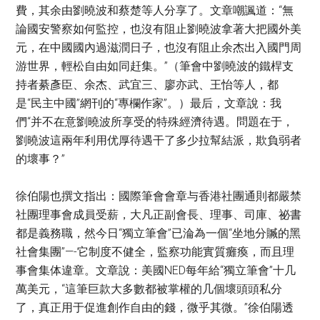
費，其余由劉曉波和蔡楚等人分享了。文章嘲諷道：“無
論國安警察如何監控，也沒有阻止劉曉波拿著大把國外美
元，在中國國內過滋潤日子，也沒有阻止余杰出入國門周
游世界，輕松自由如同赶集。”（筆會中劉曉波的鐵桿支
持者綦彥臣、余杰、武宜三、廖亦武、王怡等人，都
是“民主中國”網刊的“專欄作家”。）最后，文章說：我
們“并不在意劉曉波所享受的特殊經濟待遇。問題在于，
劉曉波這兩年利用优厚待遇干了多少拉幫結派，欺負弱者
的壞事？”
徐伯陽也撰文指出：國際筆會會章与香港社團通則都嚴禁
社團理事會成員受薪，大凡正副會長、理事、司庫、祕書
都是義務職，然今日“獨立筆會”已淪為一個“坐地分贓的黑
社會集團”—-它制度不健全，監察功能實質癱瘓，而且理
事會集体違章。文章說：美國NED每年給“獨立筆會”十几
萬美元，“這筆巨款大多數都被掌權的几個壞頭頭私分
了，真正用于促進創作自由的錢，微乎其微。”徐伯陽透