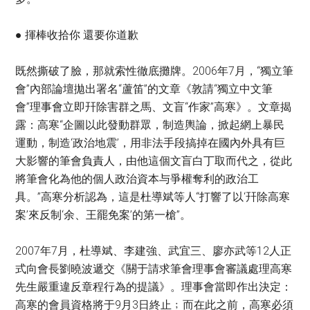
● 揮棒收拾你 還要你道歉
既然撕破了臉，那就索性徹底攤牌。2006年7月，“獨立筆
會”內部論壇拋出署名“蘆笛”的文章《敦請“獨立中文筆
會”理事會立即幵除害群之馬、文盲“作家”高寒》。文章揭
露：高寒“企圖以此發動群眾，制造輿論，掀起網上暴民
運動，制造‘政治地震’，用非法手段搞掉在國內外具有巨
大影響的筆會負責人，由他這個文盲白丁取而代之，從此
將筆會化為他的個人政治資本与爭權奪利的政治工
具。”高寒分析認為，這是杜導斌等人“打響了以‘幵除高寒
案’來反制‘余、王罷免案’的第一槍”。
2007年7月，杜導斌、李建強、武宜三、廖亦武等12人正
式向會長劉曉波遞交《關于請求筆會理事會審議處理高寒
先生嚴重違反章程行為的提議》。理事會當即作出決定：
高寒的會員資格將于9月3日終止﹔而在此之前，高寒必須