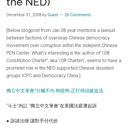
the NED)
December 31, 2008
by
Guest
26 Comments
[Below blogpost from Jan 08 year mentions a lawsuit
between factions of overseas Chinese democracy
movement over corruption within the Indepent Chinese
PEN Center. What\’s interesting is the author of \’08
Constitution Charter”, aka \’08 Charter\’, seems to have a
prominet role in the NED supported Chinese dissident
groups ICPC and Democracy China.]
獨立中文筆會”分贓不均 狗咬狗 正打得頭破血流
“斗士”內訌 “獨立中文筆會”在美國法庭遭起訴
● 訴諸法律 讓對手付代价