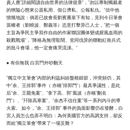
責人應“詳細閱讀自由世界的法律規章”，“勿以專制獨裁者
的狹隘心態來公器私用、假公濟私、公報私仇。”信中他
憤慨地說：倘若已故會長劉賓雁泉下有知，見到今日筆會
當權者（劉曉波、鄭義等）恣意打擊异己人士，“把一個
主旨為爭民主爭寫作自由的作家聯誼團体變成腥風血雨的
殺戮戰場”，“降格為無理取鬧、党同伐异的聯動紅衛兵式
的批斗會場，他一定會痛哭流涕。”
● 有你無我 白宮門外吵翻天
“獨立中文筆會”內部的利益糾紛盤根錯節，沖突頻仍，其
中“余、王排郭”事件（ 亦稱“排郭門”）最具爭議性，是此
后“余、王罷免案”、“拿下高、郭”風波（亦稱“刪名
門”）、“幵除高寒案”、“余杰不信任案”等一系列內斗的導
火索。 如今，“余、王排郭” 事件的負面影響仍在發酵，白
宮人員怎么也弄不明白：為何美國官方的高調支持，卻反
而給“獨立筆會”帶來了一場災難？