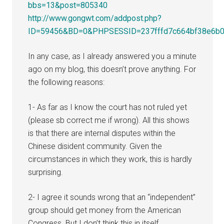
bbs=13&post=805340
http://www.gongwt.com/addpost.php?
ID=59456&BD=0&PHPSESSID=237fffd7c664bf38e6b0
In any case, as I already answered you a minute
ago on my blog, this doesn’t prove anything. For
the following reasons:
1- As far as I know the court has not ruled yet
(please sb correct me if wrong). All this shows
is that there are internal disputes within the
Chinese disident community. Given the
circumstances in which they work, this is hardly
surprising.
2- I agree it sounds wrong that an “independent”
group should get money from the American
Congress. But I don’t think this in itself