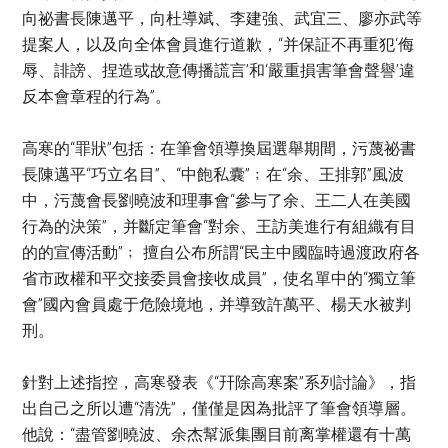
向祕書長陳邁平，向杜導斌、李建強、武宜三、廖亦武等
提案人，以及向全体會員進行道歉，“并保証不再重犯‘侮
辱、誹謗、捏造或故意傳播謊言’和‘嚴重損害筆會聲譽’違
反本會章程的行為”。
高寒的“罪狀”包括：在筆會領導換屆選舉期間，污蔑祕書
長陳邁平“巧立名目”、“中飽私囊”﹔在“余、王排郭”風波
中，污蔑會長劉曉波和理事會“參与了余、王二人在美國
行為的決策”，并斷定筆會“對余、王訪美進行有組織有目
的的宣傳活動”﹔ 擅自公布所謂“民主中國臨時過渡政府各
省市政權和平交接委員會接收成員”，使名單中的“獨立筆
會”國內會員處于危險境地，并導致許萬平、楊天水被判
刑。
針對上述指控，高寒發表《“幵除高寒案”系列討論》，指
出自己之所以遭“清洗”，僅僅是因為批評了筆會領導層。
他說：“盡管劉曉波、余杰幫派集團目前离掌權還有十萬